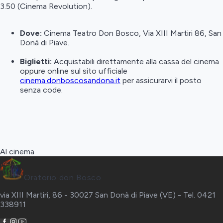
3.50 (Cinema Revolution).
Dove:
Cinema Teatro Don Bosco, Via XIII Martiri 86, San
Donà di Piave.
Biglietti:
Acquistabili direttamente alla cassa del cinema
oppure online sul sito ufficiale
cinema.donboscosandona.it
per assicurarvi il posto
senza code.
Al cinema
Oratorio don Bosco
via XIII Martiri, 86 - 30027 San Donà di Piave (VE) - Tel. 0421
338911