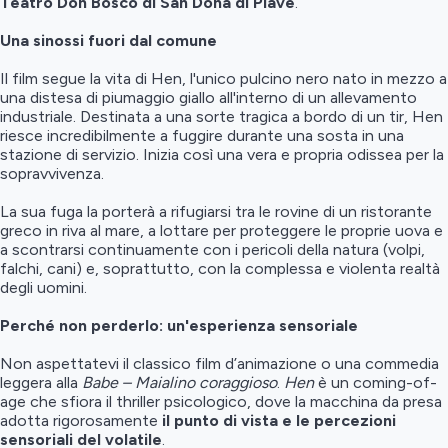
Teatro Don Bosco di San Donà di Piave
.
Una sinossi fuori dal comune
Il film segue la vita di Hen, l'unico pulcino nero nato in mezzo a
una distesa di piumaggio giallo all'interno di un allevamento
industriale. Destinata a una sorte tragica a bordo di un tir, Hen
riesce incredibilmente a fuggire durante una sosta in una
stazione di servizio. Inizia così una vera e propria odissea per la
sopravvivenza.
La sua fuga la porterà a rifugiarsi tra le rovine di un ristorante
greco in riva al mare, a lottare per proteggere le proprie uova e
a scontrarsi continuamente con i pericoli della natura (volpi,
falchi, cani) e, soprattutto, con la complessa e violenta realtà
degli uomini.
Perché non perderlo: un'esperienza sensoriale
Non aspettatevi il classico film d’animazione o una commedia
leggera alla
Babe – Maialino coraggioso
.
Hen
è un coming-of-
age che sfiora il thriller psicologico, dove la macchina da presa
adotta rigorosamente
il punto di vista e le percezioni
sensoriali del volatile
.