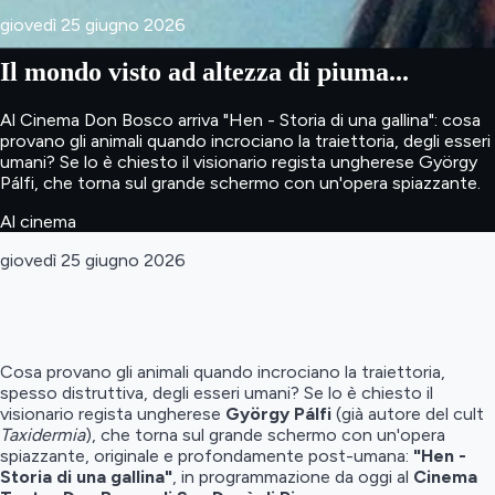
giovedì 25 giugno 2026
Il mondo visto ad altezza di piuma...
Al Cinema Don Bosco arriva "Hen - Storia di una gallina": cosa
provano gli animali quando incrociano la traiettoria, degli esseri
umani? Se lo è chiesto il visionario regista ungherese György
Pálfi, che torna sul grande schermo con un'opera spiazzante.
Al cinema
giovedì 25 giugno 2026
Cosa provano gli animali quando incrociano la traiettoria,
spesso distruttiva, degli esseri umani? Se lo è chiesto il
visionario regista ungherese
György Pálfi
(già autore del cult
Taxidermia
), che torna sul grande schermo con un'opera
spiazzante, originale e profondamente post-umana:
"Hen -
Storia di una gallina"
, in programmazione da oggi al
Cinema