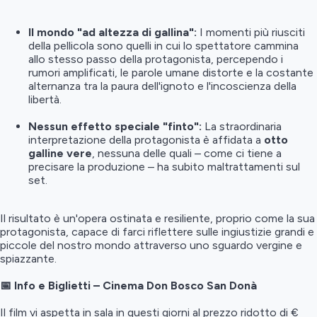
Il mondo "ad altezza di gallina":
I momenti più riusciti
della pellicola sono quelli in cui lo spettatore cammina
allo stesso passo della protagonista, percependo i
rumori amplificati, le parole umane distorte e la costante
alternanza tra la paura dell'ignoto e l'incoscienza della
libertà.
Nessun effetto speciale "finto":
La straordinaria
interpretazione della protagonista è affidata a
otto
galline vere
, nessuna delle quali – come ci tiene a
precisare la produzione – ha subito maltrattamenti sul
set.
Il risultato è un'opera ostinata e resiliente, proprio come la sua
protagonista, capace di farci riflettere sulle ingiustizie grandi e
piccole del nostro mondo attraverso uno sguardo vergine e
spiazzante.
📅 Info e Biglietti – Cinema Don Bosco San Donà
Il film vi aspetta in sala in questi giorni al prezzo ridotto di €