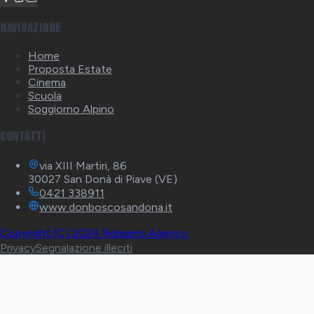
Navigazione
Home
Proposta Estate
Cinema
Scuola
Soggiorno Alpino
Contatti
via XIII Martiri, 86
30027 San Donà di Piave (VE)
0421 338911
www.donboscosandona.it
Copyright (C) 2024 9dreams Agency.
Privacy
Segnalazione illeciti