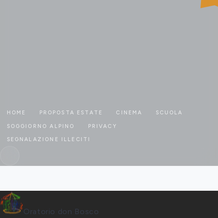
HOME
PROPOSTA ESTATE
CINEMA
SCUOLA
SOGGIORNO ALPINO
PRIVACY
SEGNALAZIONE ILLECITI
Oratorio don Bosco