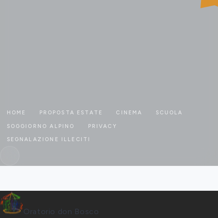
HOME
PROPOSTA ESTATE
CINEMA
SCUOLA
SOGGIORNO ALPINO
PRIVACY
SEGNALAZIONE ILLECITI
Oratorio don Bosco